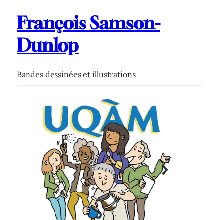
François Samson-
Dunlop
Bandes dessinées et illustrations
Next